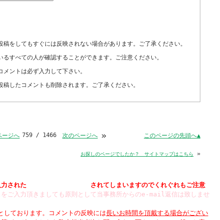
投稿をしてもすぐには反映されない場合があります。ご了承ください。
いるすべての人が確認することができます。ご注意ください。
コメントは必ず入力して下さい。
投稿したコメントも削除されます。ご了承ください。
»
759 / 1466
このページの先頭へ▲
ページへ
次のページへ
»
お探しのページでしたか？ サイトマップはこちら
入力された
されてしまいますのでくれぐれもご注意
をご入力頂きましても原則として当事務所からのe-mail返信は致しませ
制としております。コメントの反映には
長いお時間を頂戴する場合がござい