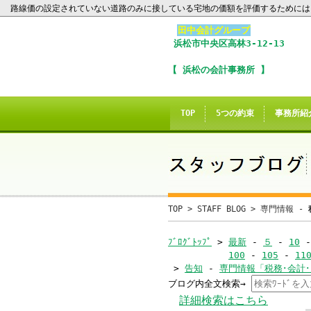
路線価の設定されていない道路のみに接している宅地の価額を評価するために
田中会計グループ
浜松市
中央区
高林3-12-13
I
【 浜松の会計事務所 】
※
In
TOP
5つの約束
事務所紹
こ
ご
誠に
TOP
>
STAFF BLOG
>
専門情報 -
当サイトのInte
ﾌﾞﾛｸﾞﾄｯﾌﾟ
>
最新
-
５
-
10
100
-
105
-
11
>
告知
-
専門情報「税務･会計
ブログ内全文検索→
当
詳細検索はこちら