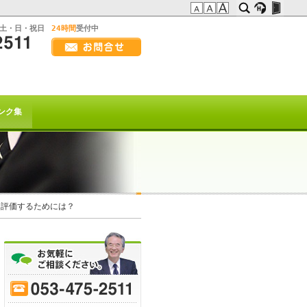
:土・日・祝日
24時間
受付中
画
面
幅
の方へ
を
広
t系)でも
げ
ンク集
て
ご
覧
下
さ
い
を以て
を評価するためには？
トは終了致しました。
70
-
75
-
80
-
85
-
90
-
95
-
ﾋｰﾌﾞﾚｲｸ
または