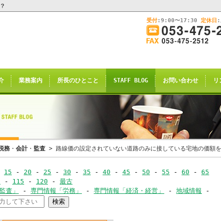
は？
受付
:9:00〜17:30
定休日
このままInternet Explorerから閲覧する場合はコチラ
画
面
幅
nternet Explorerからご閲覧
を
広
ternet Explorer互換の他のブラウザ(Triden
げ
介
業務案内
所長のひとこと
STAFF BLOG
お問い合わせ
リ
て
のお知らせの表示される場合がございますが
ご
了承願います。
覧
下
さ
い
申し訳ございませんが、2021年4月28日
税務
・
会計
・
監査
> 路線価の設定されていない道路のみに接している宅地の価額
rnet Explorerからの閲覧のサポー
-
15
-
20
-
25
-
30
-
35
-
40
-
45
-
50
-
55
-
60
-
65
-
0
-
115
-
120
-
最古
恐れ入りますが、
･監査」
-
専門情報「労務」
-
専門情報「経済・経営」
-
地域情報
-
ｺｰ
サイト推奨ブラウザ
の
Google Chrome
、