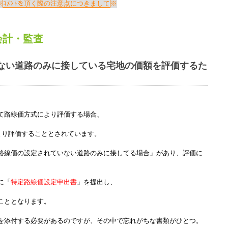
Windows標準の
Microsoft Edge
など
ｺﾒﾝﾄを頂く際の注意点につきまして
らアクセスして頂くようお願い申し上げ
会計
・
監査
詳細案内ページはコチラ
ない道路のみに接している宅地の価額を評価するた
田中会計グループ
(浜松市
中央区
高林3-12-13)
て路線価方式により評価する場合、
電話:０５３－４７５－２５１１㈹
より評価することとされています。
路線価の設定されていない道路のみに接してる場合」があり、評価に
このままInternet Explorerから閲覧する場合はコチラ
に「
特定路線価設定申出書
」を提出し、
こととなります。
を添付する必要があるのですが、その中で忘れがちな書類がひとつ。