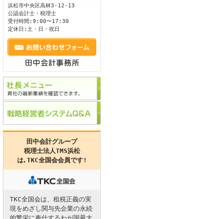
浜松市
中央区
高林3-12-13
公認会計士・税理士
ます。
受付時間:9:00〜17:30
定休日:土・日・祝日
田中会計グループ
税理士法人TMS浜松
は､
TKC全国会
会員です!
TKC全国会は、租税正義の実
現をめざし関与先企業の永続
的繁栄に奉仕するわが国最大