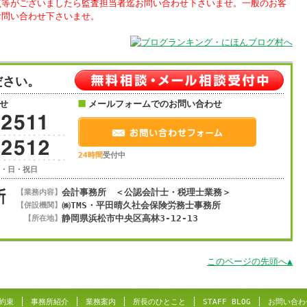
点等がございましたら監査担当者迄お問い合わせ下さいませ。一般のお客
お問い合わせ下さいませ。
ださい。
せ
メールフォームでのお問い合わせ
24時間
受付中
土・日・祝日
会計事務所 ＜公認会計士・税理士業務＞
【業務内容】
㈱TMS・平田晴久社会保険労務士事務所
【併設機関】
静岡県浜松市
中央区
高林3-12-13
【所在地】
このページの先頭へ▲
約束
事務所紹介
業務案内
所長のひとこと
STAFF BLOG
お問い合わ