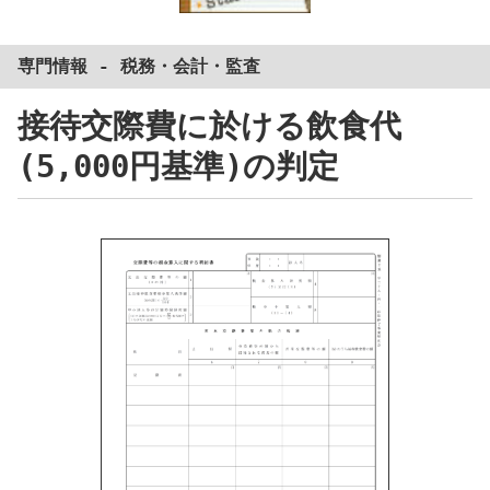
専門情報 -
税務
・
会計
・
監査
接待交際費
に
於ける
飲食代
(
5,000円
基準
)
の
判定