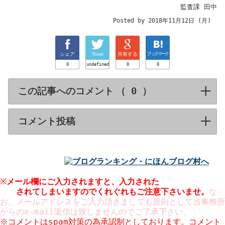
監査課 田中
Posted by 2018年11月12日 (月)
シェア
Tweet
共有する
ブックマーク
0
undefined
0
0
この記事へのコメント （
）
click to expa
コメント投稿
click to expand contents
※
メール欄にご入力されますと、入力された
されてしまいますのでくれぐれもご注意下さいませ。
な
お、メールアドレスをご入力頂きましても原則として当事務所
からのe-mail返信は致しませんのでご了承下さい。
※コメントはspam対策の為承認制としております。コメント