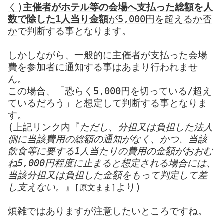
く)
主催者がホテル等の会場へ支払った総額を人
数で除した1人当り金額
が5,000円を超えるか否
か
で判断する事となります。
しかしながら、一般的に主催者が支払った会場
費を参加者に通知する事はあまり行われませ
ん。
この場合、「恐らく5,000円を切っている/超え
ているだろう」と想定して判断する事となりま
す。
(上記リンク内『
ただし、分担又は負担した法人
側に当該費用の総額の通知がなく、かつ、当該
飲食等に要する1人当たりの費用の金額がおおむ
ね5,000円程度に止まると想定される場合には、
当該分担又は負担した金額をもって判定して差
し支えない。
』
より)
[原文まま]
煩雑ではありますが注意したいところですね。