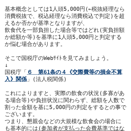
基本概念としては1人頭5,000円(←税抜経理なら
消費税抜で、税込経理なら消費税込で判定)を超
えるか否かが基準となりますが、
飲食代を一部負担した場合等ではどれ(実負担額
か総額か等)を基準に1人頭5,000円と判定する
か悩む場合があります。
そこで国税庁のWebｻｲﾄを見てみましょう。
↓
国税庁「
６ 第61条の４《交際費等の損金不算
入》関係
」(法人税関係)
これによりますと、実際の飲食の状況(多寡があ
る場合等)や負担状況に関わらず、総額を人数で
割った金額を基に5,000円の判定をするとの事で
ございます。
つまり、懇親会などの大規模な飲食会の場合に
も基本的には
(参加者が支払った会費基準ではな