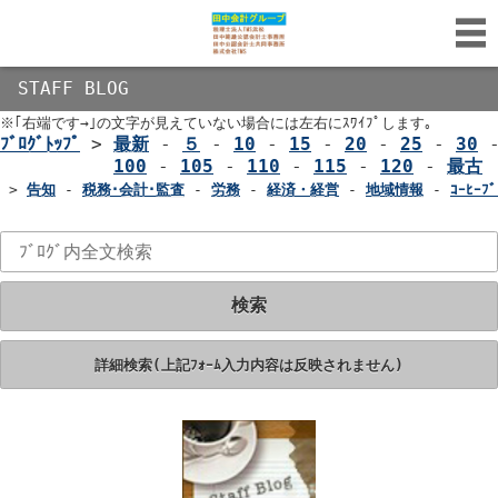
STAFF BLOG
※｢右端です→｣の文字が見えていない場合には左右にｽﾜｲﾌﾟします｡
ﾌﾞﾛｸﾞﾄｯﾌﾟ
>
最新
-
５
-
10
-
15
-
20
-
25
-
30
100
-
105
-
110
-
115
-
120
-
最古
>
告知
-
税務･会計･監査
-
労務
-
経済・経営
-
地域情報
-
ｺｰﾋｰﾌﾞ
検索
詳細検索(上記ﾌｫｰﾑ入力内容は反映されません)