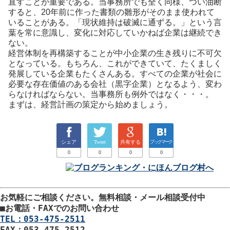
直すことが重要である。当事務所でも全く同様、つい油断
すると、20年前に作った書類の雛形がそのまま使われて
いることがある。「現状維持は破滅に通ずる。」という言
葉を常に意識し、変化に対応していかねば企業は継続でき
ない。
経営体制を再構築することが中小企業の生き残りに不可欠
となっている。もちろん、これができていて、たくましく
発展している企業もたくさんある。すべての企業が社会に
必要な存在価値のある会社（黒字企業）となるよう、変わ
らなければならない。当事務所も例外ではなく・・・。
まずは、経営計画の策定から始めましょう。
シェア
Tweet
共有する
ブックマーク
0
0
0
0
お気軽にご相談ください。
無料相談・メール相談受付中
■
お電話・FAXでのお問い合わせ
TEL：053-475-2511
FAX：053-475-2512