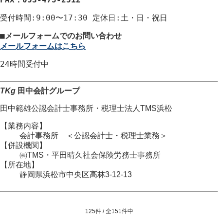
受付時間
:9:00〜17:30
定休日
:土・日・祝日
■
メールフォームでのお問い合わせ
メールフォームはこちら
24時間
受付中
TKg
田中会計グループ
田中範雄公認会計士事務所
・
税理士法人TMS浜松
【業務内容】
会計事務所 ＜公認会計士・税理士業務＞
【併設機関】
㈱TMS・平田晴久社会保険労務士事務所
【所在地】
静岡県浜松市
中央区
高林3-12-13
125件 / 全151件中