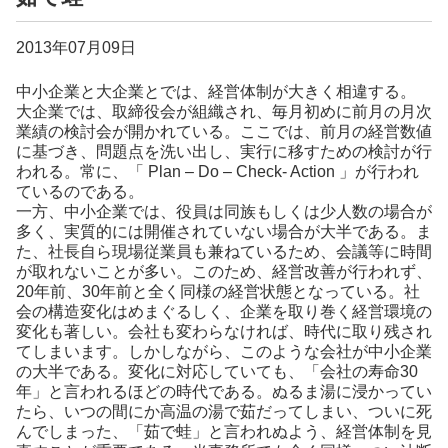
2013年07月09日
中小企業と大企業とでは、経営体制が大きく相違する。
大企業では、取締役会が組織され、毎月初めに前月の月次
業績の検討会が開かれている。ここでは、前月の経営数値
に基づき、問題点を洗い出し、実行に移すための検討が行
われる。常に、「 Plan
–
Do
–
Check- Action
」が行われ
ているのである。
一方、中小企業では、役員は同族もしくは少人数の場合が
多く、実質的には開催されていない場合が大半である。ま
た、社長自ら現場従業員も兼ねているため、会議等に時間
が取れないことが多い。このため、経営改善が行われず、
20年前、30年前と全く同様の経営状態となっている。社
会の構造変化はめまぐるしく、企業を取り巻く経営環境の
変化も著しい。会社も変わらなければ、時代に取り残され
てしまいます。しかしながら、このような会社が中小企業
の大半である。変化に対応していても、「会社の寿命30
年」と言われるほどの時代である。ぬるま湯に浸かってい
たら、いつの間にか高温の湯で茹だってしまい、ついに死
んでしまった、「茹で蛙」と言われぬよう、経営体制を見