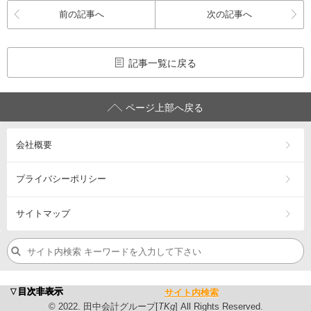
前の記事へ
次の記事へ
記事一覧に戻る
ページ上部へ戻る
会社概要
プライバシーポリシー
サイトマップ
浜松市の税理士・公認会計士、会計･税務（相続税・確定申告
▼目次非表示
サイト内検索
営業エリア：
浜松市
中央区
・浜松市
浜名区
・浜松市
天竜区
・
磐
©
2022
. 田中会計グループ[
TKg
] All Rights Reserved.