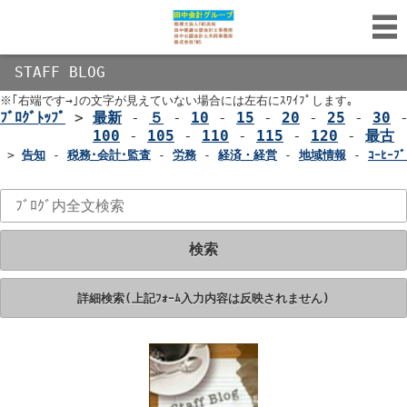
STAFF BLOG
※｢右端です→｣の文字が見えていない場合には左右にｽﾜｲﾌﾟします｡
ﾌﾞﾛｸﾞﾄｯﾌﾟ
>
最新
-
５
-
10
-
15
-
20
-
25
-
30
100
-
105
-
110
-
115
-
120
-
最古
>
告知
-
税務･会計･監査
-
労務
-
経済・経営
-
地域情報
-
ｺｰﾋｰﾌﾞ
検索
詳細検索(上記ﾌｫｰﾑ入力内容は反映されません)