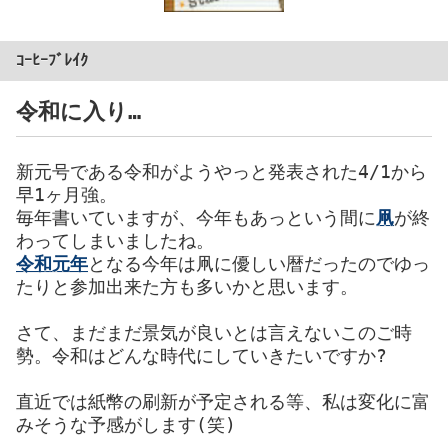
ｺｰﾋｰﾌﾞﾚｲｸ
令和に入り…
新元号である令和がようやっと発表された4/1から
早1ヶ月強。
毎年書いていますが、今年もあっという間に
凧
が終
わってしまいましたね。
令和元年
となる今年は凧に優しい暦だったのでゆっ
たりと参加出来た方も多いかと思います。
さて、まだまだ景気が良いとは言えないこのご時
勢。令和はどんな時代にしていきたいですか?
直近では紙幣の刷新が予定される等、私は変化に富
みそうな予感がします(笑)