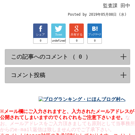
監査課 田中
Posted by 2019年05月08日 (水)
シェア
Tweet
共有する
ブックマーク
0
undefined
0
0
この記事へのコメント （
）
click to expa
コメント投稿
click to expand contents
※
メール欄にご入力されますと、入力された
メールアドレスが
公開
されてしまいますのでくれぐれもご注意下さいませ。
な
お、メールアドレスをご入力頂きましても原則として当事務所
からのe-mail返信は致しませんのでご了承下さい。