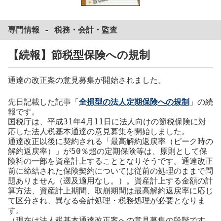
専門情報 -
税務
・
会計
・
監査
【続報】節税型保険への規制
通達の改正案の意見募集が開始されました。
先日記載した記事「
全損型の法人定期保険への規制
」の続
報です。
国税庁は、平成31年4月11日に法人向けの節税保険に対
応した法人税基本通達の意見募集を開始しました。
通達改正以後に契約される「最高解約返戻率（ピーク時の
解約返戻率）」が50％超の定期保険等は、原則として保
険料の一部を資産計上することとなりそうです。通達改正
前に締結された保険契約については従前の処理のままで問
題ありません（遡及適用なし。）。資産計上する金額の計
算方法、資産計上期間、取崩期間は最高解約返戻率に応じ
て区分され、異なる会計処理・税務処理が必要となりま
す。
（現在は法人税基本通達改正案への意見募集の段階です