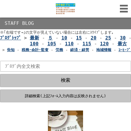
STAFF BLOG
※｢右端です→｣の文字が見えていない場合には左右にｽﾜｲﾌﾟします｡
ﾌﾞﾛｸﾞﾄｯﾌﾟ
>
最新
-
５
-
10
-
15
-
20
-
25
-
30
100
-
105
-
110
-
115
-
120
-
最古
>
告知
-
税務･会計･監査
-
労務
-
経済・経営
-
地域情報
-
ｺｰﾋｰﾌﾞ
検索
詳細検索(上記ﾌｫｰﾑ入力内容は反映されません)