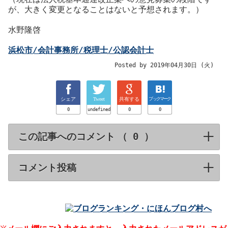
が、大きく変更となることはないと予想されます。）
水野隆啓
浜松市/会計事務所/税理士/公認会計士
Posted by 2019年04月30日 (火)
シェア
Tweet
共有する
ブックマーク
0
undefined
0
0
この記事へのコメント （
）
click to expa
コメント投稿
click to expand contents