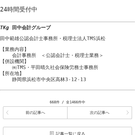
24時間
受付中
TKg
田中会計グループ
田中範雄公認会計士事務所
・
税理士法人TMS浜松
【業務内容】
会計事務所 ＜公認会計士・税理士業務＞
【併設機関】
㈱TMS・平田晴久社会保険労務士事務所
【所在地】
静岡県浜松市
中央区
高林3-12-13
668件 / 全1466件中
前の記事へ
次の記事へ
記事一覧に戻る