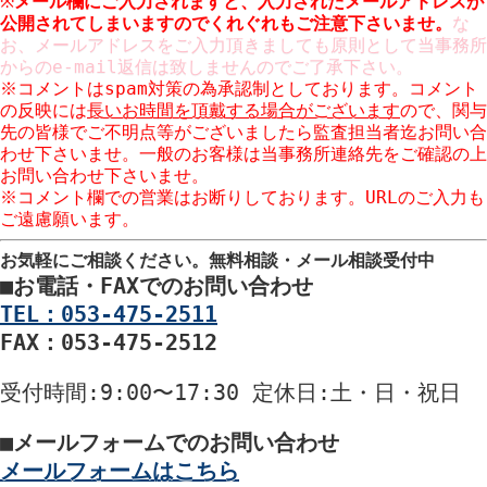
※
メール欄にご入力されますと、入力された
メールアドレスが
公開
されてしまいますのでくれぐれもご注意下さいませ。
な
お、メールアドレスをご入力頂きましても原則として当事務所
からのe-mail返信は致しませんのでご了承下さい。
※コメントはspam対策の為承認制としております。コメント
の反映には
長いお時間を頂戴する場合がございます
ので、関与
先の皆様でご不明点等がございましたら監査担当者迄お問い合
わせ下さいませ。一般のお客様は当事務所連絡先をご確認の上
お問い合わせ下さいませ。
※コメント欄での営業はお断りしております。URLのご入力も
ご遠慮願います。
お気軽にご相談ください。
無料相談・メール相談受付中
■
お電話・FAXでのお問い合わせ
TEL：053-475-2511
FAX：053-475-2512
受付時間
:9:00〜17:30
定休日
:土・日・祝日
■
メールフォームでのお問い合わせ
メールフォームはこちら