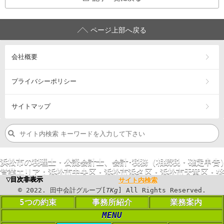
ページ上部へ戻る
会社概要
プライバシーポリシー
サイトマップ
浜松市の税理士・公認会計士、会計･税務（相続税・確定申告
営業エリア：
浜松市
中央区
・浜松市
浜名区
・浜松市
天竜区
・
磐
▼目次非表示
サイト内検索
©
2023
. 田中会計グループ[
TKg
] All Rights
©
2022
. 田中会計グループ[
TKg
] All Rights Reserved.
Reserved.
5つの約束
事務所紹介
業務案内
MENU
PC表示に切り替える