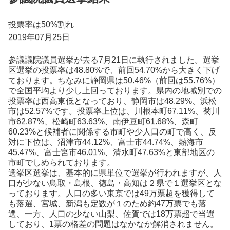
投票率は50%割れ
2019年07月25日
参議議院議員選挙が去る7月21日に執行されました。選挙
区選挙の投票率は48.80%で、前回54.70%から大きく下げ
ております。ちなみに静岡県は50.46%（前回は55.76%）
で全国平均より少し上回っております。県内の地域別での
投票率は西高東低となっており、静岡市は48.29%、浜松
市は52.57%です。投票率上位は、川根本町67.11%、菊川
市62.87%、松崎町63.63%、南伊豆町61.68%、森町
60.23%と候補者に関係する市町や少人口の町で高く、反
対に下位は、沼津市44.12%、富士市44.74%、熱海市
45.47%、富士宮市46.01%、清水町47.63%と東部地区の
市町でしめられております。
選挙区選挙は、基本的に県単位で選挙が行われますが、人
口が少ない鳥取・島根、徳島・高知は２県で１選挙区とな
っております。人口の多い東京では49万票超を獲得して
も落選、宮城、新潟も定数が１のため約47万票でも落
選、一方、人口の少ない山梨、佐賀では18万票超で当選
しており、1票の格差の問題はなかなか解消されません。