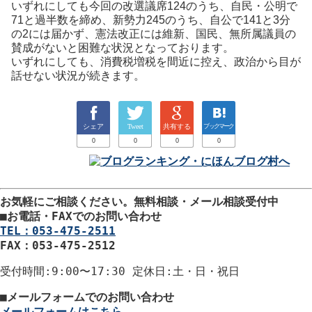
いずれにしても今回の改選議席124のうち、自民・公明で
71と過半数を締め、新勢力245のうち、自公で141と3分
の2には届かず、憲法改正には維新、国民、無所属議員の
賛成がないと困難な状況となっております。
いずれにしても、消費税増税を間近に控え、政治から目が
話せない状況が続きます。
シェア
Tweet
共有する
ブックマーク
0
0
0
0
お気軽にご相談ください。
無料相談・メール相談受付中
■
お電話・FAXでのお問い合わせ
TEL：053-475-2511
FAX：053-475-2512
受付時間
:9:00〜17:30
定休日
:土・日・祝日
■
メールフォームでのお問い合わせ
メールフォームはこちら