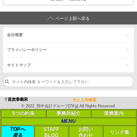
ページ上部へ戻る
会社概要
プライバシーポリシー
サイトマップ
浜松市の税理士・公認会計士、会計･税務（相続税・確定申告
▼目次非表示
サイト内検索
営業エリア：
浜松市
中央区
・浜松市
浜名区
・浜松市
天竜区
・
磐
©
2022
. 田中会計グループ[
TKg
] All Rights Reserved.
©
2023
. 田中会計グループ[
TKg
] All Rights Reserved.
5つの約束
事務所紹介
業務案内
MENU
PC表示に切り替える
TOPへ
STAFF
お問い
リンク集
戻る
BLOG
合わせ