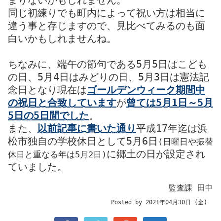
まりないかもしれません。
同じ初練りでも町内によって祝い方は相当に
違う事と存じますので、見比べてみるのも面
白いかもしれませんね。
ちなみに、端午の節句である5月5日はこども
の日、5月4日はみどりの日、5月3日は憲法記
念日となり現在は
ゴールデンウィーク期間中
の祝日と合致しています
が
曾ては5月1日～5月
5日の5日間でした
。
また、
以前記事に書いた通り
平成17年迄は浜
松市独自の学校休日として5月6日
(日曜日や振替
に郷土の日が設定され
休日と重なる年は5月2日)
ていました。
監査課 田中
Posted by 2021年04月30日 (金)