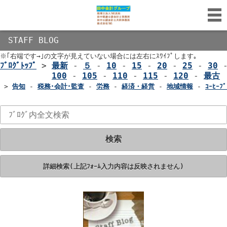
STAFF BLOG
※｢右端です→｣の文字が見えていない場合には左右にｽﾜｲﾌﾟします｡
ﾌﾞﾛｸﾞﾄｯﾌﾟ
>
最新
-
５
-
10
-
15
-
20
-
25
-
30
100
-
105
-
110
-
115
-
120
-
最古
>
告知
-
税務･会計･監査
-
労務
-
経済・経営
-
地域情報
-
ｺｰﾋｰﾌﾞ
検索
詳細検索(上記ﾌｫｰﾑ入力内容は反映されません)