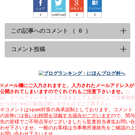
シェア
Tweet
共有する
ブックマーク
0
undefined
0
0
この記事へのコメント （
）
click to expa
コメント投稿
click to expand contents
※
メール欄にご入力されますと、入力された
されてしまいますのでくれぐれもご注意下さいませ。
な
お、メールアドレスをご入力頂きましても原則として当事務所
からのe-mail返信は致しませんのでご了承下さい。
※コメントはspam対策の為承認制としております。コメント
の反映には
長いお時間を頂戴する場合がございます
ので、関与
先の皆様でご不明点等がございましたら監査担当者迄お問い合
わせ下さいませ。一般のお客様は当事務所連絡先をご確認の上
お問い合わせ下さいませ。