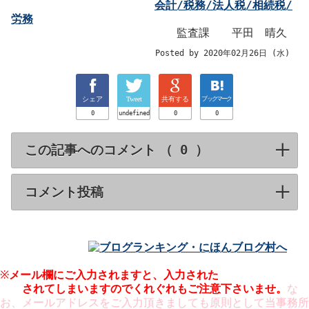
会計/税務/法人税/相続税/
労務
監査課 平田 晴久
Posted by 2020年02月26日 (水)
シェア
Tweet
共有する
ブックマーク
0
undefined
0
0
この記事へのコメント （
）
click to expa
コメント投稿
click to expand contents
※
メール欄にご入力されますと、入力された
メールアドレスが
公開
されてしまいますのでくれぐれもご注意下さいませ。
な
お、メールアドレスをご入力頂きましても原則として当事務所