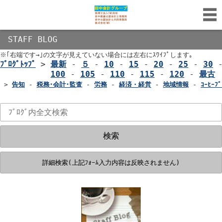
STAFF BLOG
※｢右端です→｣の文字が見えていない場合には左右にｽﾜｲﾌﾟします｡
ﾌﾞﾛｸﾞﾄｯﾌﾟ
>
最新
-
５
-
10
-
15
-
20
-
25
-
30
100
-
105
-
110
-
115
-
120
-
最古
>
告知
-
税務･会計･監査
-
労務
-
経済・経営
-
地域情報
-
ｺｰﾋｰﾌﾞ
検索
詳細検索(上記ﾌｫｰﾑ入力内容は反映されません)