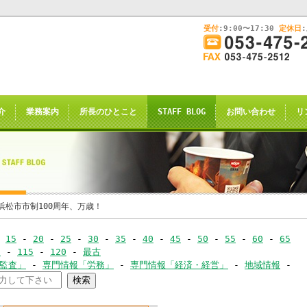
受付
:9:00〜17:30
定休日
このままInternet Explorerから閲覧する場合はコチラ
画
面
幅
nternet Explorerからご閲覧
を
広
ternet Explorer互換の他のブラウザ(Triden
げ
介
業務案内
所長のひとこと
STAFF BLOG
お問い合わせ
リ
て
のお知らせの表示される場合がございますが
ご
了承願います。
覧
下
さ
い
申し訳ございませんが、2021年4月28日
浜松市市制100周年、万歳！
rnet Explorerからの閲覧のサポー
-
15
-
20
-
25
-
30
-
35
-
40
-
45
-
50
-
55
-
60
-
65
-
0
-
115
-
120
-
最古
恐れ入りますが、
･監査」
-
専門情報「労務」
-
専門情報「経済・経営」
-
地域情報
-
ｺｰ
サイト推奨ブラウザ
の
Google Chrome
、