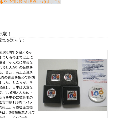
Windows標準の
Microsoft Edge
など
ｺﾒﾝﾄを頂く際の注意点につきまして
らアクセスして頂くようお願い申し上げ
詳細案内ページはコチラ
万歳！
元気を送ろう！
田中会計グループ
100周年を迎えるそ
まつりも今まで以上に
(浜松市
中央区
高林3-12-13)
屋台（そんなに華美な
電話:０５３－４７５－２５１１㈹
れませんが）の台数を
た。また、商工会議所
億円の資金を集めて絢爛
ました。ところが、そ
このままInternet Explorerから閲覧する場合はコチラ
発生し、日本は大変な
で、浜名湖えんため・
たちを中心に被災地の
市市制100周年バッ
の売上から義援金支援
チは、3種類用意されて
0円）、カンバッチ