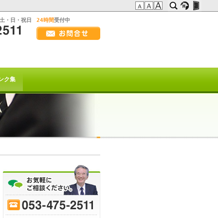
:土・日・祝日
24時間
受付中
画
面
幅
の方へ
を
広
t系)でも
げ
ンク集
て
ご
覧
下
さ
い
を以て
トは終了致しました。
70
-
75
-
80
-
85
-
90
-
95
-
ﾋｰﾌﾞﾚｲｸ
または