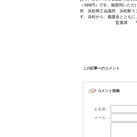
（300円）です。御賛同いただ
所、浜松商工会議所、浜松駅イ
す。浜松から、義援金とともに
監査課 平田
この記事へのコメント
コメント投稿
お名前：
メール：