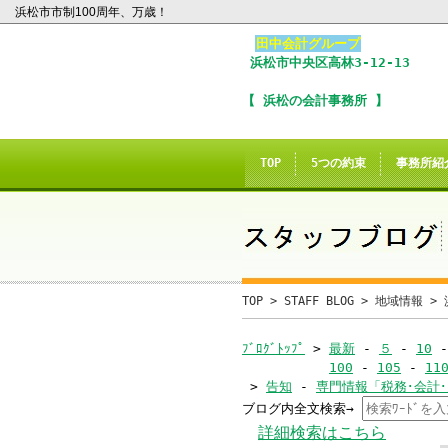
浜松市市制100周年、万歳！
田中会計グループ
浜松市
中央区
高林3-12-13
I
【 浜松の会計事務所 】
※
In
TOP
5つの約束
事務所紹
こ
ご
誠に
TOP
>
STAFF BLOG
>
地域情報
> 
当サイトのInte
ﾌﾞﾛｸﾞﾄｯﾌﾟ
>
最新
-
５
-
10
100
-
105
-
11
>
告知
-
専門情報「税務･会計
ブログ内全文検索→
当
詳細検索はこちら