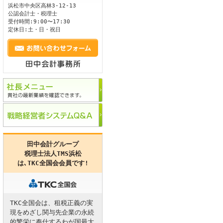
浜松市
中央区
高林3-12-13
公認会計士・税理士
ます。
受付時間:9:00〜17:30
定休日:土・日・祝日
田中会計グループ
税理士法人TMS浜松
は､
TKC全国会
会員です!
TKC全国会は、租税正義の実
現をめざし関与先企業の永続
的繁栄に奉仕するわが国最大