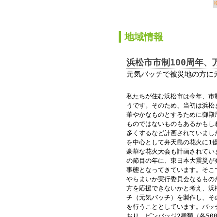
か
地域情報
浜松市市制100周年、
元気バッチで被災地の方に
私たちが住む浜松市は今年、市制
うです。そのため、当初は浜松
華やかなものとするために御殿
ものではないものもあるかもし
多くするなど計画されていまし
を中心として弁天島の花火に1
豪華な花火大会も計画されてい
の節目の年に、東日本大震災が
事態となってきています。そこ
やらまいか実行委員会なるもの
方を応援できないかと考え、浜松
チ（元気バッチ）を製作し、そ
を行うこととしています。バッ
おり、ピンバッジ2種類（各50