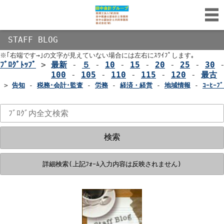
STAFF BLOG
※｢右端です→｣の文字が見えていない場合には左右にｽﾜｲﾌﾟします｡
ﾌﾞﾛｸﾞﾄｯﾌﾟ
>
最新
-
５
-
10
-
15
-
20
-
25
-
30
100
-
105
-
110
-
115
-
120
-
最古
>
告知
-
税務･会計･監査
-
労務
-
経済・経営
-
地域情報
-
ｺｰﾋｰﾌﾞ
検索
詳細検索(上記ﾌｫｰﾑ入力内容は反映されません)