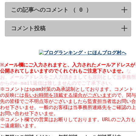
この記事へのコメント （
）
click to expa
コメント投稿
click to expand contents
※
メール欄にご入力されますと、入力された
メールアドレスが
公開
されてしまいますのでくれぐれもご注意下さいませ。
な
お、メールアドレスをご入力頂きましても原則として当事務所
からのe-mail返信は致しませんのでご了承下さい。
※コメントはspam対策の為承認制としております。コメント
の反映には
長いお時間を頂戴する場合がございます
ので、関与
先の皆様でご不明点等がございましたら監査担当者迄お問い合
わせ下さいませ。一般のお客様は当事務所連絡先をご確認の上
お問い合わせ下さいませ。
※コメント欄での営業はお断りしております。URLのご入力も
ご遠慮願います。