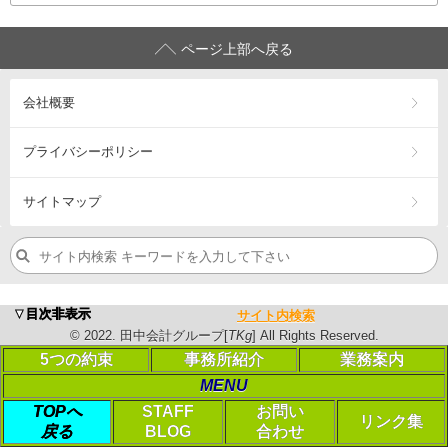
ページ上部へ戻る
会社概要
プライバシーポリシー
サイトマップ
浜松市の税理士・公認会計士、会計･税務（相続税・確定申告
▼目次非表示
サイト内検索
営業エリア：
浜松市
中央区
・浜松市
浜名区
・浜松市
天竜区
・
磐
©
2022
. 田中会計グループ[
TKg
] All Rights Reserved.
©
2023
. 田中会計グループ[
TKg
] All Rights Reserved.
5つの約束
事務所紹介
業務案内
MENU
PC表示に切り替える
TOPへ
STAFF
お問い
リンク集
戻る
BLOG
合わせ
Login