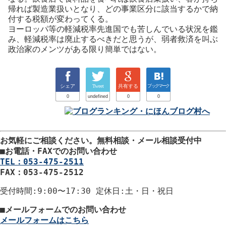
帰れば製造業扱いとなり、どの事業区分に該当するかで納
付する税額が変わってくる。
ヨーロッパ等の軽減税率先進国でも苦しんでいる状況を鑑
み、軽減税率は廃止するべきだと思うが、弱者救済を叫ぶ
政治家のメンツがある限り簡単ではない。
シェア
Tweet
共有する
ブックマーク
0
undefined
0
0
お気軽にご相談ください。
無料相談・メール相談受付中
■
お電話・FAXでのお問い合わせ
TEL：053-475-2511
FAX：053-475-2512
受付時間
:9:00〜17:30
定休日
:土・日・祝日
■
メールフォームでのお問い合わせ
メールフォームはこちら