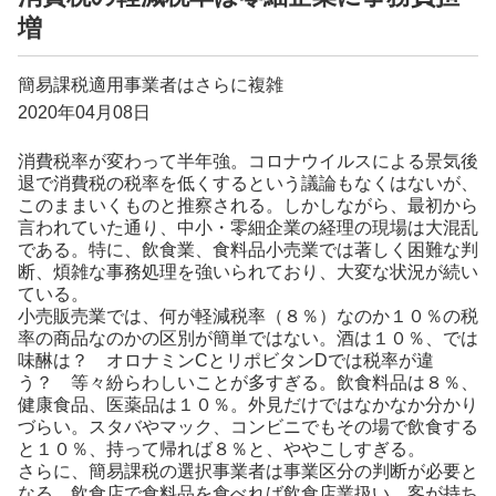
増
簡易課税適用事業者はさらに複雑
2020年04月08日
消費税率が変わって半年強。コロナウイルスによる景気後
退で消費税の税率を低くするという議論もなくはないが、
このままいくものと推察される。しかしながら、最初から
言われていた通り、中小・零細企業の経理の現場は大混乱
である。特に、飲食業、食料品小売業では著しく困難な判
断、煩雑な事務処理を強いられており、大変な状況が続い
ている。
小売販売業では、何が軽減税率（８％）なのか１０％の税
率の商品なのかの区別が簡単ではない。酒は１０％、では
味醂は？ オロナミンCとリポビタンDでは税率が違
う？ 等々紛らわしいことが多すぎる。飲食料品は８％、
健康食品、医薬品は１０％。外見だけではなかなか分かり
づらい。スタバやマック、コンビニでもその場で飲食する
と１０％、持って帰れば８％と、ややこしすぎる。
さらに、簡易課税の選択事業者は事業区分の判断が必要と
なる。飲食店で食料品を食べれば飲食店業扱い、客が持ち