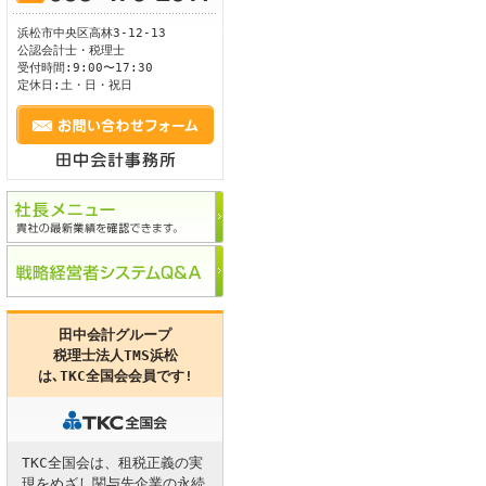
浜松市
中央区
高林3-12-13
ます。
公認会計士・税理士
受付時間:9:00〜17:30
定休日:土・日・祝日
田中会計グループ
税理士法人TMS浜松
は､
TKC全国会
会員です!
TKC全国会は、租税正義の実
現をめざし関与先企業の永続