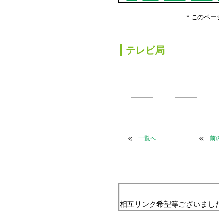
＊このページ
か
テレビ局
«
«
一覧へ
前
相互リンク希望等ございまし