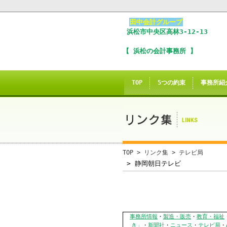
田中会計グループ
浜松市
中央区
高林3-12-13
I
【 浜松の会計事務所 】
※
In
TOP
5つの約束
事務所紹
こ
ご
誠に
TOP
>
リンク集
>
テレビ局
当サイトのInte
> 静岡朝日テレビ
当
事務所情報
・
製造・販売
・
教育・福祉
き」
・
新聞社
・
ニュース
・
テレビ局
・