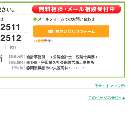
ださい。
せ
メールフォームでのお問い合わせ
24時間
受付中
土・日・祝日
会計事務所 ＜公認会計士・税理士業務＞
【業務内容】
㈱TMS・平田晴久社会保険労務士事務所
【併設機関】
静岡県浜松市
中央区
高林3-12-13
【所在地】
⦿サイトマップ⦿
このページの先頭へ▲