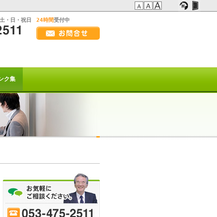
:土・日・祝日
24時間
受付中
画
面
幅
の方へ
を
広
t系)でも
げ
ンク集
て
ご
覧
下
さ
い
を以て
トは終了致しました。
または