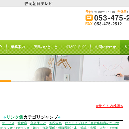
静岡朝日テレビ
受付
:9:00〜17:30
定休日
このままInternet Explorerから閲覧する場合はコチラ
画
面
幅
nternet Explorerからご閲覧
を
広
ternet Explorer互換の他のブラウザ(Triden
げ
介
業務案内
所長のひとこと
STAFF BLOG
お問い合わせ
リ
て
のお知らせの表示される場合がございますが
ご
了承願います。
覧
下
さ
い
申し訳ございませんが、2021年4月28日
rnet Explorerからの閲覧のサポー
◇サイト内検索◇
恐れ入りますが、
❖
リンク集
カテゴリジャンプ
❖
サイト推奨ブラウザ
の
Google Chrome
、
・
サービス
・
飲食店
・
官公庁ほか
・
お役立ち
・
はまぞうブログ「会計事務所のつぶや
AMラジオ
・
FMラジオ
・
銀行・金融関係
・
保険関係
・
本・雑誌
・
出張・旅行
・
その他