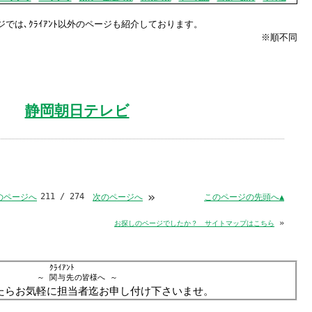
Windows標準の
Microsoft Edge
など
では､ｸﾗｲｱﾝﾄ以外のページも紹介しております。
らアクセスして頂くようお願い申し上げ
※順不同
詳細案内ページはコチラ
静岡朝日テレビ
田中会計グループ
(浜松市
中央区
高林3-12-13)
電話:０５３－４７５－２５１１㈹
»
211 / 274
このページの先頭へ▲
のページへ
次のページへ
»
お探しのページでしたか？ サイトマップはこちら
このままInternet Explorerから閲覧する場合はコチラ
ｸﾗｲｱﾝﾄ
～
関与先
の皆様へ
～
たらお気軽に担当者迄お申し付け下さいませ。