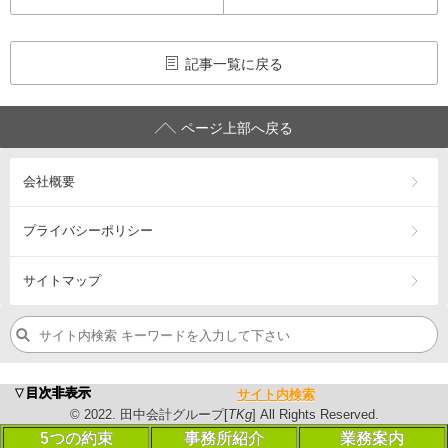
記事一覧に戻る
ページ上部へ戻る
会社概要
プライバシーポリシー
サイトマップ
浜松市の税理士・公認会計士、会計･税務（相続税・確定申告
▼目次非表示
サイト内検索
営業エリア：
浜松市
中央区
・浜松市
浜名区
・浜松市
天竜区
・
磐
©
2022
. 田中会計グループ[
TKg
] All Rights Reserved.
©
2023
. 田中会計グループ[
TKg
] All Rights Reserved.
5つの約束
事務所紹介
業務案内