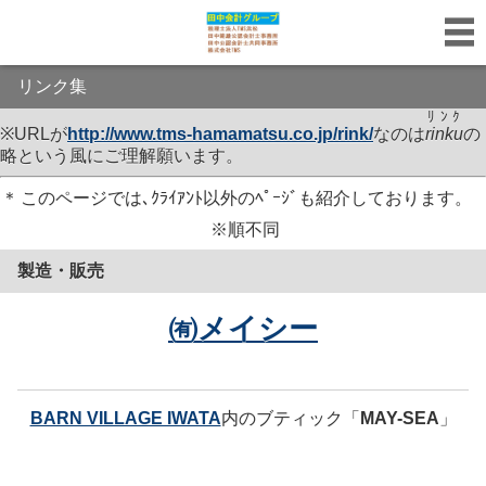
リンク集
ﾘﾝｸ
※URLが
http://www.tms-hamamatsu.co.jp/
rink
/
なのは
rinku
の
略という風にご理解願います。
＊
このページでは､ｸﾗｲｱﾝﾄ以外のﾍﾟｰｼﾞも紹介しております。
※順不同
製造・販売
㈲メイシー
BARN VILLAGE IWATA
内のブティック
「
MAY-SEA
」