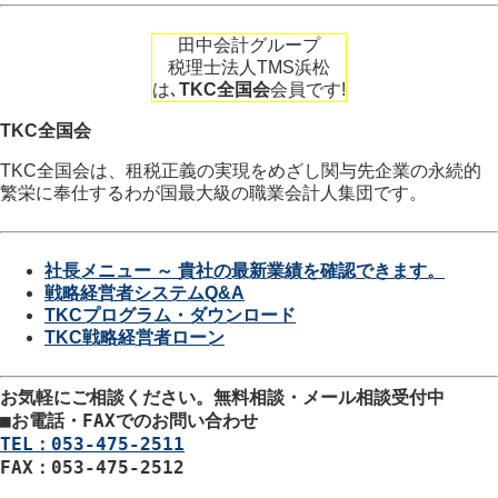
田中会計グループ
税理士法人TMS浜松
は､
TKC全国会
会員です!
TKC全国会
TKC全国会は、租税正義の実現をめざし関与先企業の永続的
繁栄に奉仕するわが国最大級の職業会計人集団です。
社長メニュー ～ 貴社の最新業績を確認できます。
戦略経営者システムQ&A
TKCプログラム・ダウンロード
TKC戦略経営者ローン
お気軽にご相談ください。
無料相談・メール相談受付中
■
お電話・FAXでのお問い合わせ
TEL：053-475-2511
FAX：053-475-2512