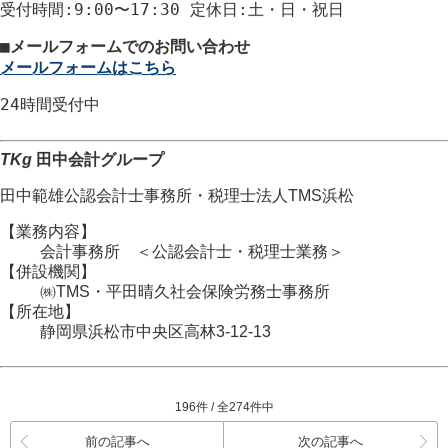
受付時間
:9:00〜17:30
定休日
:土・日・祝日
■
メールフォームでのお問い合わせ
メールフォームはこちら
24時間
受付中
TKg
田中会計グループ
田中範雄公認会計士事務所
・
税理士法人TMS浜松
【業務内容】
会計事務所 ＜公認会計士・税理士業務＞
【併設機関】
㈱TMS・平田晴久社会保険労務士事務所
【所在地】
静岡県浜松市
中央区
高林3-12-13
196件 / 全274件中
前の記事へ
次の記事へ