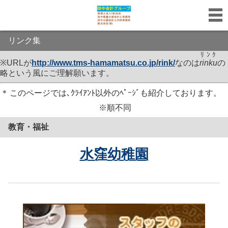
リンク集
ﾘﾝｸ
※URLが
http://www.tms-hamamatsu.co.jp/
rink
/
なのは
rinku
の
略という風にご理解願います。
＊
このページでは､ｸﾗｲｱﾝﾄ以外のﾍﾟｰｼﾞも紹介しております。
※順不同
教育・福祉
水窪幼稚園