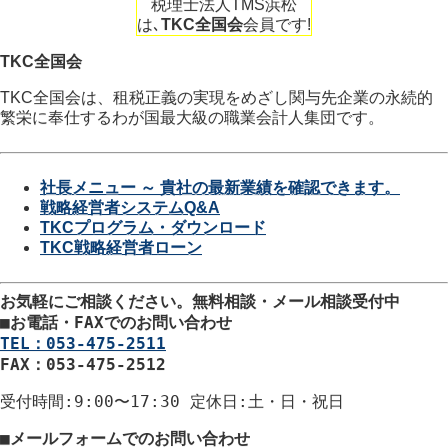
税理士法人TMS浜松
は､
TKC全国会
会員です!
TKC全国会
TKC全国会は、租税正義の実現をめざし関与先企業の永続的
繁栄に奉仕するわが国最大級の職業会計人集団です。
社長メニュー ～ 貴社の最新業績を確認できます。
戦略経営者システムQ&A
TKCプログラム・ダウンロード
TKC戦略経営者ローン
お気軽にご相談ください。
無料相談・メール相談受付中
■
お電話・FAXでのお問い合わせ
TEL：053-475-2511
FAX：053-475-2512
受付時間
:9:00〜17:30
定休日
:土・日・祝日
■
メールフォームでのお問い合わせ