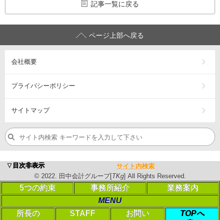
記事一覧に戻る
ページ上部へ戻る
会社概要
プライバシーポリシー
サイトマップ
浜松市の税理士・公認会計士、会計･税務（相続税・確定申告
▼目次非表示
サイト内検索
営業エリア：
浜松市
中央区
・浜松市
浜名区
・浜松市
天竜区
・
磐
©
2022
. 田中会計グループ[
TKg
] All Rights Reserved.
©
2023
. 田中会計グループ[
TKg
] All Rights Reserved.
5つの約束
事務所紹介
業務案内
MENU
PC表示に切り替える
所長の
STAFF
お問い
TOPへ