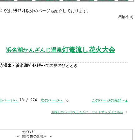
Windows標準の
Microsoft Edge
など
では､ｸﾗｲｱﾝﾄ以外のページも紹介しております。
らアクセスして頂くようお願い申し上げ
※順不同
詳細案内ページはコチラ
灯篭流し花火大会
浜名湖かんざんじ温泉
田中会計グループ
寺温泉
・
浜名湖ﾍﾞｲｽﾄﾘｰﾄ
での
夏のひととき
(浜松市
中央区
高林3-12-13)
電話:０５３－４７５－２５１１㈹
»
18 / 274
このページの先頭へ▲
のページへ
次のページへ
このままInternet Explorerから閲覧する場合はコチラ
»
お探しのページでしたか？ サイトマップはこちら
ｸﾗｲｱﾝﾄ
～
関与先
の皆様へ
～