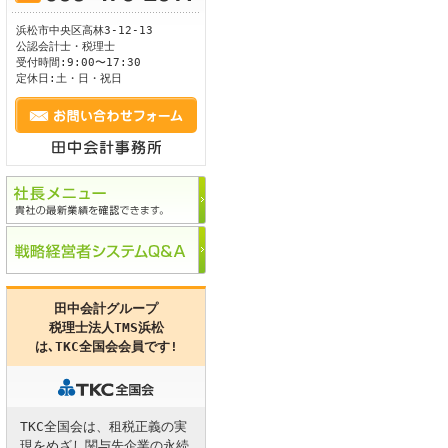
浜松市
中央区
高林3-12-13
ます。
公認会計士・税理士
受付時間:9:00〜17:30
定休日:土・日・祝日
田中会計グループ
税理士法人TMS浜松
は､
TKC全国会
会員です!
TKC全国会は、租税正義の実
現をめざし関与先企業の永続