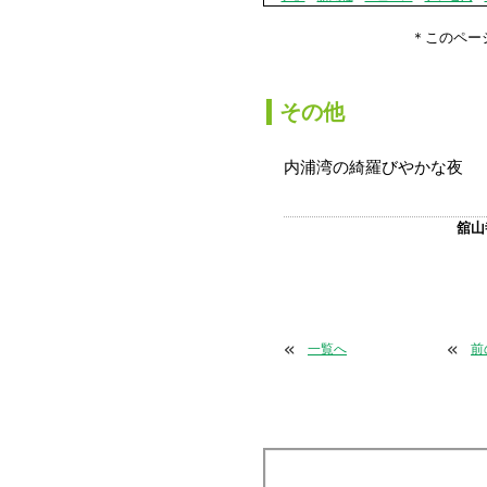
＊このページ
か
その他
内浦湾の
綺羅びやかな夜
舘山
«
«
一覧へ
前