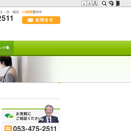
:土・日・祝日
24時間
受付中
画
面
幅
の方へ
を
広
t系)でも
げ
ンク集
て
ご
覧
下
さ
い
を以て
トは終了致しました。
または