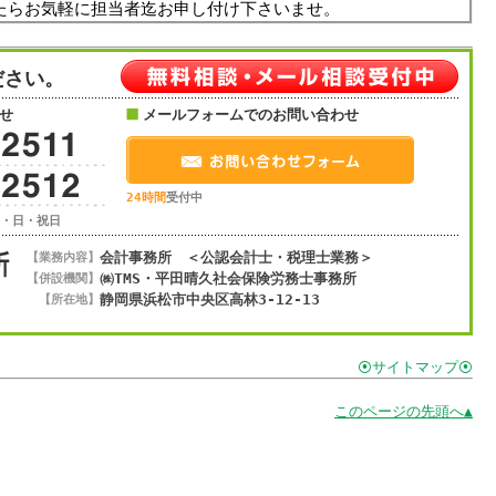
たらお気軽に担当者迄お申し付け下さいませ。
ださい。
せ
メールフォームでのお問い合わせ
24時間
受付中
土・日・祝日
会計事務所 ＜公認会計士・税理士業務＞
【業務内容】
㈱TMS・平田晴久社会保険労務士事務所
【併設機関】
静岡県浜松市
中央区
高林3-12-13
【所在地】
⦿サイトマップ⦿
このページの先頭へ▲