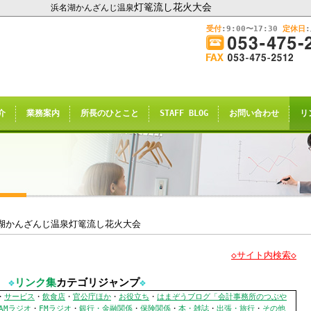
灯篭流し花火大会
浜名湖かんざんじ温泉
受付
:9:00〜17:30
定休日
このままInternet Explorerから閲覧する場合はコチラ
画
面
幅
nternet Explorerからご閲覧
を
広
ternet Explorer互換の他のブラウザ(Triden
げ
介
業務案内
所長のひとこと
STAFF BLOG
お問い合わせ
リ
て
のお知らせの表示される場合がございますが
ご
了承願います。
覧
下
さ
い
申し訳ございませんが、2021年4月28日
rnet Explorerからの閲覧のサポー
湖かんざんじ温泉灯篭流し花火大会
◇サイト内検索◇
恐れ入りますが、
❖
リンク集
カテゴリジャンプ
❖
サイト推奨ブラウザ
の
Google Chrome
、
・
サービス
・
飲食店
・
官公庁ほか
・
お役立ち
・
はまぞうブログ「会計事務所のつぶや
AMラジオ
・
FMラジオ
・
銀行・金融関係
・
保険関係
・
本・雑誌
・
出張・旅行
・
その他