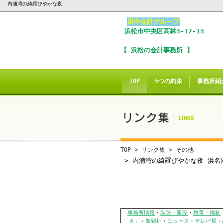
内浦湾の
綺羅びやかな夜
田中会計グループ
浜松市
中央区
高林3-12-13
I
【 浜松の会計事務所 】
※
In
TOP
5つの約束
事務所紹
こ
ご
誠に
TOP
>
リンク集
>
その他
当サイトのInte
> 内浦湾の綺羅びやかな夜 浜名
当
事務所情報
・
製造・販売
・
教育・福祉
き」
・
新聞社
・
ニュース
・
テレビ局
・