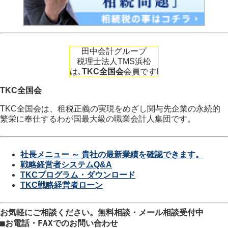
田中会計グループ
税理士法人TMS浜松
は､
TKC全国会
会員です!
TKC全国会
TKC全国会は、租税正義の実現をめざし関与先企業の永続的
繁栄に奉仕するわが国最大級の職業会計人集団です。
社長メニュー ～ 貴社の最新業績を確認できます。
戦略経営者システムQ&A
TKCプログラム・ダウンロード
TKC戦略経営者ローン
お気軽にご相談ください。
無料相談・メール相談受付中
■
お電話・FAXでのお問い合わせ