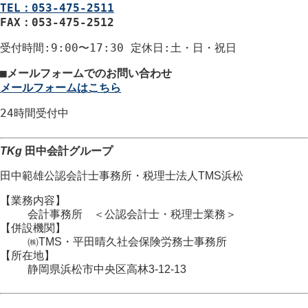
TEL：053-475-2511
FAX：053-475-2512
受付時間
:9:00〜17:30
定休日
:土・日・祝日
■
メールフォームでのお問い合わせ
メールフォームはこちら
24時間
受付中
TKg
田中会計グループ
田中範雄公認会計士事務所
・
税理士法人TMS浜松
【業務内容】
会計事務所 ＜公認会計士・税理士業務＞
【併設機関】
㈱TMS・平田晴久社会保険労務士事務所
【所在地】
静岡県浜松市
中央区
高林3-12-13