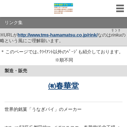
リンク集
ﾘﾝｸ
※URLが
http://www.tms-hamamatsu.co.jp/
rink
/
なのは
rinku
の
略という風にご理解願います。
＊
このページでは､ｸﾗｲｱﾝﾄ以外のﾍﾟｰｼﾞも紹介しております。
※順不同
製造・販売
㈲春華堂
世界的銘菓
「
うなぎパイ
」
の
メーカー