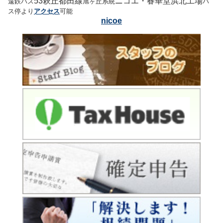
53
萩丘都田線
ニコエ・春華堂浜北工場
遠鉄バス
旭ヶ丘系統
バ
ス停より
アクセス
可能
nicoe