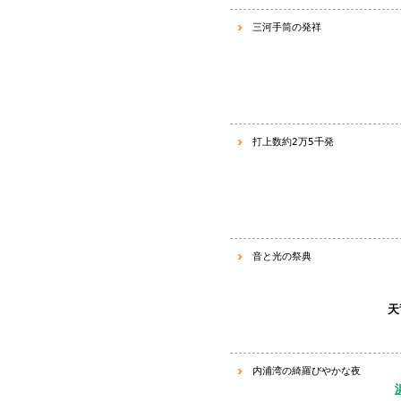
三河手筒
の
発祥
打上数約2万5千発
音と光の祭典
天
内浦湾の
綺羅びやかな夜