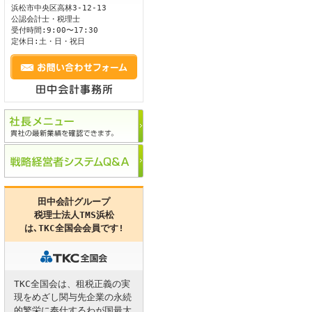
浜松市
中央区
高林3-12-13
公認会計士・税理士
ます。
受付時間:9:00〜17:30
定休日:土・日・祝日
田中会計グループ
税理士法人TMS浜松
は､
TKC全国会
会員です!
TKC全国会は、租税正義の実
現をめざし関与先企業の永続
的繁栄に奉仕するわが国最大