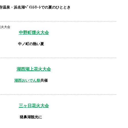
寺温泉
・
浜名湖ﾍﾞｲｽﾄﾘｰﾄ
での
夏のひととき
花火大会
中野町
煙火大会
中ノ町の熱い夏
湖西
湖上花火大会
湖西おいでん祭
共催
三ヶ日
花火大会
猪鼻湖
観光に