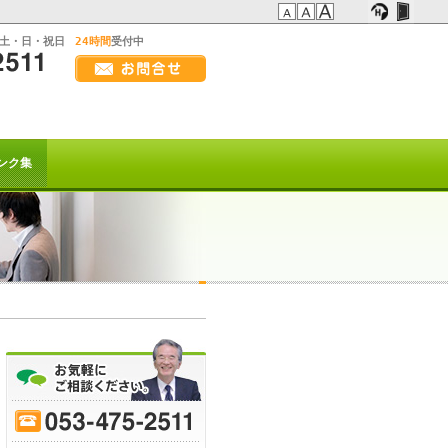
:土・日・祝日
24時間
受付中
画
面
幅
の方へ
を
広
t系)でも
げ
ンク集
て
ご
覧
下
さ
い
を以て
トは終了致しました。
または