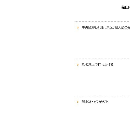
舘山
中央区
(
旧
:
東区
)
最大級
の
東地域
浜名湖上で打ち上げる
湖上ｽﾀｰﾏｲﾝが名物