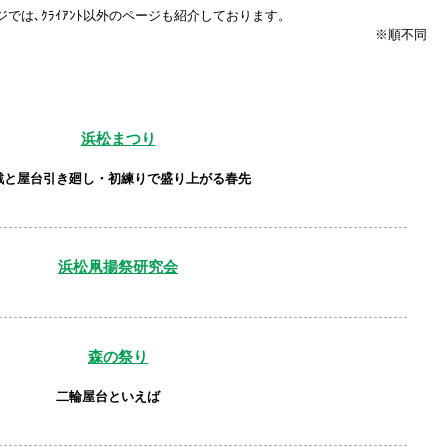
Windows標準の
Microsoft Edge
など
では､ｸﾗｲｱﾝﾄ以外のページも紹介しております。
※順不同
らアクセスして頂くようお願い申し上げ
詳細案内ページはコチラ
浜松まつり
戦と屋台引き廻し・初練りで盛り上がる春先
田中会計グループ
(浜松市
中央区
高林3-12-13)
電話:０５３－４７５－２５１１㈹
浜松凧揚祭研究会
このままInternet Explorerから閲覧する場合はコチラ
森の祭り
二輪屋台といえば