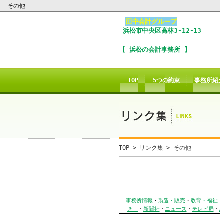
その他
田中会計グループ
浜松市
中央区
高林3-12-13
I
【 浜松の会計事務所 】
※
In
TOP
5つの約束
事務所紹
こ
ご
誠に
TOP
>
リンク集
>
その他
当サイトのInte
事務所情報
・
製造・販売
・
教育・福祉
当
き」
・
新聞社
・
ニュース
・
テレビ局
・