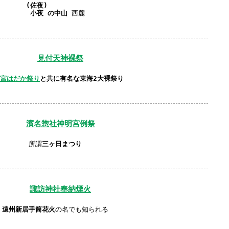
(佐夜)
小夜
の中山
西麓
見付天神裸祭
宮はだか祭り
と共に有名な東海2大裸祭り
濱名惣社神明宮
例祭
所謂
三ヶ日まつり
諏訪神社
奉納煙火
遠州新居手筒花火
の名でも知られる