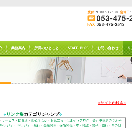
受付
:9:00〜17:30
定休日
このままInternet Explorerから閲覧する場合はコチラ
画
面
幅
nternet Explorerからご閲覧
を
広
ternet Explorer互換の他のブラウザ(Triden
げ
介
業務案内
所長のひとこと
STAFF BLOG
お問い合わせ
リ
て
のお知らせの表示される場合がございますが
ご
了承願います。
覧
下
さ
い
申し訳ございませんが、2021年4月28日
rnet Explorerからの閲覧のサポー
◇サイト内検索◇
恐れ入りますが、
❖
リンク集
カテゴリジャンプ
❖
・
サービス
・
飲食店
・
官公庁ほか
・
お役立ち
・
はまぞうブログ「会計事務所のつぶや
サイト推奨ブラウザ
の
Google Chrome
、
AMラジオ
・
FMラジオ
・
銀行・金融関係
・
保険関係
・
本・雑誌
・
出張・旅行
・
その他