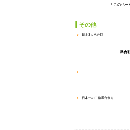
＊このページ
か
その他
日本3大凧合戦
凧合
日本一の二輪屋台祭り