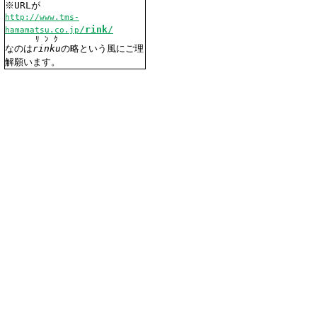
※URLが
http://www.tms-
/
rink
/
hamamatsu.co.jp
ﾘﾝｸ
なのは
rinku
の略という風にご理
解願います。