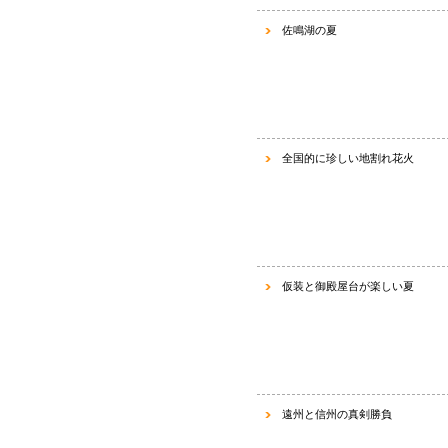
佐鳴湖の夏
全国的に珍しい地割れ花火
仮装と御殿屋台が楽しい夏
遠州と信州の真剣勝負