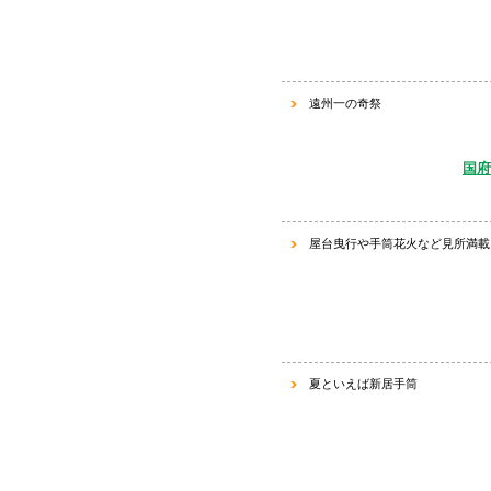
遠州一の奇祭
国府
屋台曳行や手筒花火など
見所満載
夏といえば新居手筒