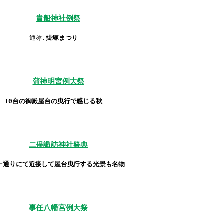
貴船神社例祭
通称:
掛塚まつり
蒲神明宮
例大祭
10台の御殿屋台の曳行で感じる秋
二俣諏訪神社
祭典
ﾊﾞｰ通りにて近接して屋台曳行する光景も名物
事任八幡宮
例大祭