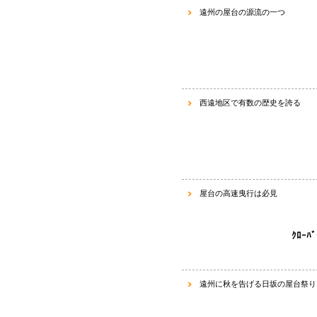
遠州の屋台の源流の一つ
西遠地区で有数の歴史を誇る
屋台の高速曳行は必見
ｸﾛｰ
遠州に秋を告げる
日坂の屋台祭り