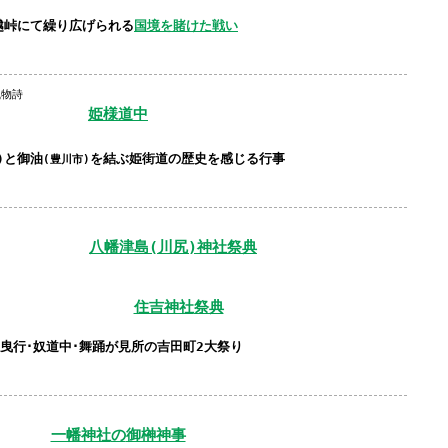
越峠にて繰り広げられる
国境を賭けた戦い
風物詩
姫様道中
と
御油
を結ぶ
姫街道
の
歴史を感じる行事
)
(豊川市)
八幡津島(川尻)神社
祭典
住吉神社
祭典
曳行･奴道中･舞踊が見所の吉田町2大祭り
一幡神社
の
御榊神事