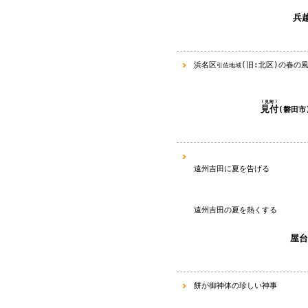
兵
浜名区
(
旧
:
北区
)
の
春の
引佐地域
(
見附
)
見付
(磐田市
遠州吉田に夏を告げる
遠州吉田の夏を熱くする
屋台
餅が御神体の珍しい神事