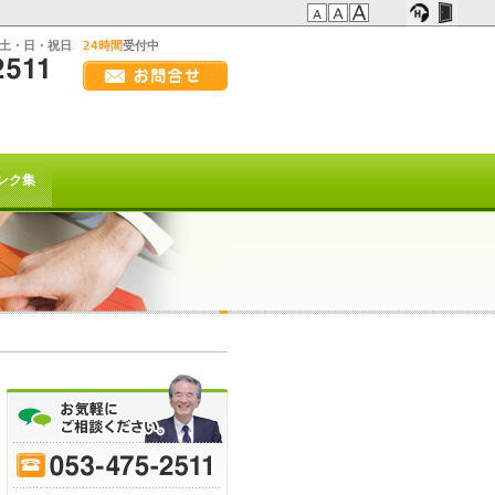
:土・日・祝日
24時間
受付中
画
面
幅
の方へ
を
広
t系)でも
げ
ンク集
て
ご
覧
下
さ
い
を以て
トは終了致しました。
または