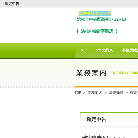
確定申告
田中会計グループ
浜松市
中央区
高林3-12-13
I
【 浜松の会計事務所 】
※
In
TOP
5つの約束
事務所紹
こ
ご
誠に
TOP
>
業務案内
>
基礎知識
> 確定
当サイトのInte
確定申告
当
確定申告とは・・・