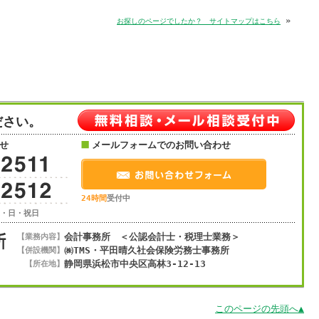
»
お探しのページでしたか？ サイトマップはこちら
ださい。
せ
メールフォームでのお問い合わせ
24時間
受付中
土・日・祝日
会計事務所 ＜公認会計士・税理士業務＞
【業務内容】
㈱TMS・平田晴久社会保険労務士事務所
【併設機関】
静岡県浜松市
中央区
高林3-12-13
【所在地】
このページの先頭へ▲