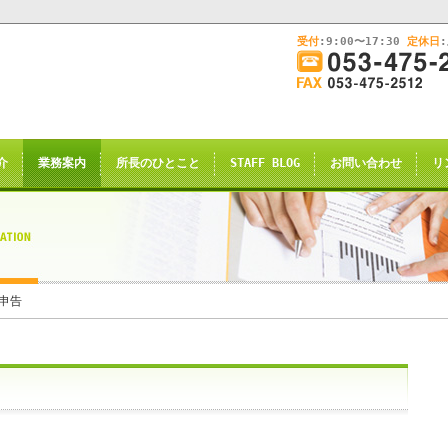
受付
:9:00〜17:30
定休日
このままInternet Explorerから閲覧する場合はコチラ
画
面
幅
nternet Explorerからご閲覧
を
広
ternet Explorer互換の他のブラウザ(Triden
げ
介
業務案内
所長のひとこと
STAFF BLOG
お問い合わせ
リ
て
のお知らせの表示される場合がございますが
ご
了承願います。
覧
下
さ
い
申し訳ございませんが、2021年4月28日
申告
rnet Explorerからの閲覧のサポー
恐れ入りますが、
サイト推奨ブラウザ
の
Google Chrome
、