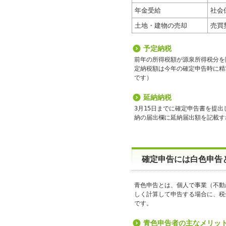
年金受給
社会
土地・建物の売却
売買
予定納税
前年の所得税額が源泉所得税分を除
定納税額は今年の確定申告時に精
です）
延納納税
3月15日までに確定申告書を提出
納の届出欄に延納届出額を記載す
確定申告には白色申告
青色申告とは、個人で事業（不動
しく計算して申告する場合に、税
です。
青色申告者の主なメリッ