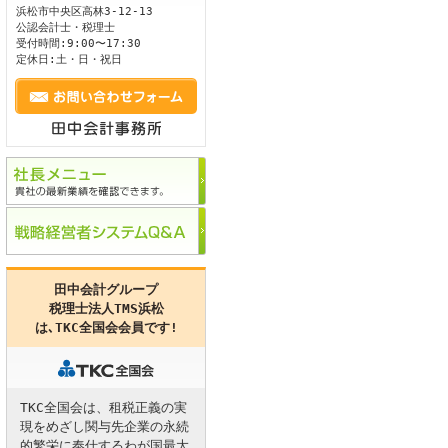
浜松市
中央区
高林3-12-13
公認会計士・税理士
ます。
受付時間:9:00〜17:30
定休日:土・日・祝日
田中会計グループ
税理士法人TMS浜松
は､
TKC全国会
会員です!
TKC全国会は、租税正義の実
現をめざし関与先企業の永続
的繁栄に奉仕するわが国最大