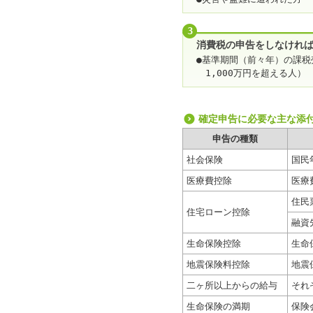
3
消費税の申告をしなけれ
●基準期間（前々年）の
課税
1,000万円を超える人）
確定申告に必要な主な添
申告の種類
社会保険
国民
医療費控除
医療
住民
住宅ローン控除
融資
生命保険控除
生命
地震保険料控除
地震
二ヶ所以上からの給与
それ
生命保険の満期
保険