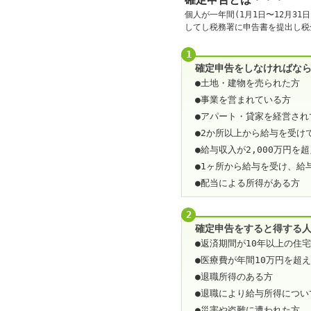
個人が一年間(1月1日〜12月3
か
してし税務署に申告書を提出し税
1
確定申告をしなければな
●土地・建物を売られた方
●事業を営まれている方
●アパート・貸家を経営され
●2か所以上から給与を受け
●給与収入が2,000万円を
●1ヶ所から給与を受け、給
●配当による所得がある方
2
確定申告をすると得する
●返済期間が10年以上の住
●医療費が年間10万円を超
●退職所得のある方
●退職により給与所得につい
●災害や盗難に遭われた方