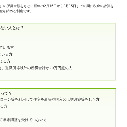
Windows標準の
Microsoft Edge
など
1日）の所得金額をもとに翌年の2月16日から3月15日までの間に税金の計算を
らアクセスして頂くようお願い申し上げ
金を納める制度です。
らない人とは？
詳細案内ページはコチラ
ている方
田中会計グループ
ている方
超える方
(浜松市
中央区
高林3-12-13)
与、退職所得以外の所得合計が20万円超の人
電話:０５３－４７５－２５１１㈹
このままInternet Explorerから閲覧する場合はコチラ
人って？
宅ローン等を利用して住宅を新築や購入又は増改築等をした方
える方
て年末調整を受けていない方