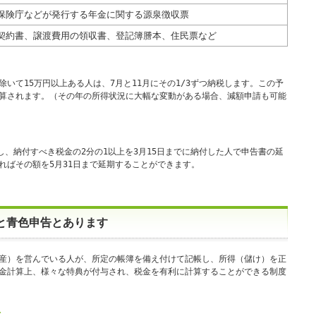
保険庁などが発行する年金に関する源泉徴収票
契約書、譲渡費用の領収書、登記簿謄本、住民票など
いて15万円以上ある人は、7月と11月にその1/3ずつ納税します。この予
算されます。（その年の所得状況に大幅な変動がある場合、減額申請も可能
し、納付すべき税金の2分の1以上を3月15日までに納付した人で申告書の延
ればその額を5月31日まで延期することができます。
と青色申告とあります
産）を営んでいる人が、所定の帳簿を備え付けて記帳し、所得（儲け）を正
金計算上、様々な特典が付与され、税金を有利に計算することができる制度
ト