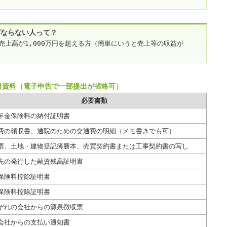
ばならない人って？
売上高が1,000万円を超える方（簡単にいうと売上等の収益が
付資料
（電子申告で一部提出が省略可）
必要書類
年金保険料の納付証明書
費の領収書、通院のための交通費の明細（メモ書きでも可）
票、土地・建物登記簿謄本、売買契約書または工事契約書の写し
先の発行した融資残高証明書
保険料控除証明書
保険料控除証明書
ぞれの会社からの源泉徴収票
会社からの支払い通知書