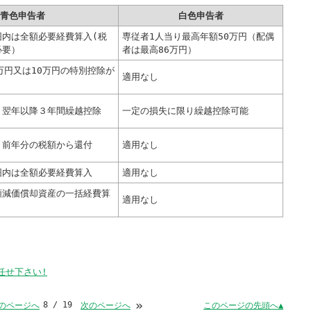
青色申告者
白色申告者
囲内は全額必要経費算入(税
専従者1人当り最高年額50万円（配偶
必要）
者は最高86万円）
万円又は10万円の特別控除が
適用なし
、翌年以降３年間繰越控除
一定の損失に限り繰越控除可能
、前年分の税額から還付
適用なし
囲内は全額必要経費算入
適用なし
額減価償却資産の一括経費算
適用なし
任せ下さい!
»
8 / 19
このページの先頭へ▲
のページへ
次のページへ