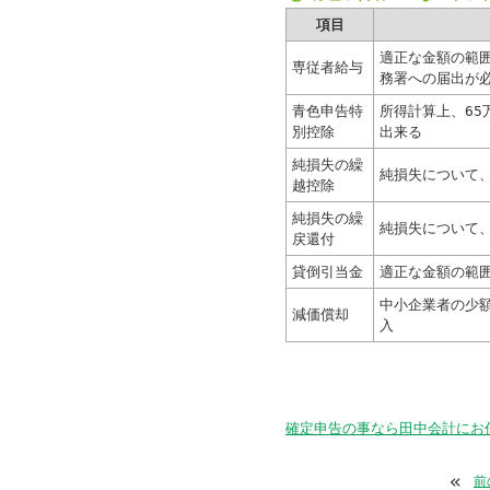
項目
適正な金額の範
専従者給与
務署への届出が
青色申告特
所得計算上、65
別控除
出来る
純損失の繰
純損失について
越控除
純損失の繰
純損失について
戻還付
貸倒引当金
適正な金額の範
中小企業者の少
減価償却
入
確定申告の事なら田中会計にお
«
前