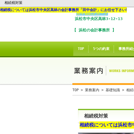
相続税対策
相続税
については
浜松市
中央区
高林
の
会計事務所
「
田中会計
」にお任せ下さい!
田中会計グループ
浜松市
中央区
高林3-12-13
I
【 浜松の会計事務所 】
※
In
TOP
5つの約束
事務所紹
こ
ご
誠に
TOP
>
業務案内
>
基礎知識
> 相続
当サイトのInte
相続税対策
当
相続税
については
浜松市