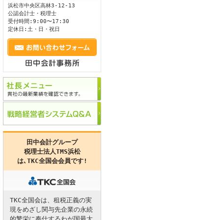
浜松市
中央区
高林3-12-13
公認会計士・税理士
ます。
受付時間:9:00〜17:30
定休日:土・日・祝日
田中会計グループ
税理士法人TMS浜松
は､
TKC全国会
会員です!
TKC全国会は、租税正義の実
現をめざし関与先企業の永続
的繁栄に奉仕するわが国最大