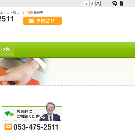
:土・日・祝日
24時間
受付中
画
面
幅
の方へ
を
広
t系)でも
げ
ンク集
て
ご
覧
下
さ
い
を以て
トは終了致しました。
または