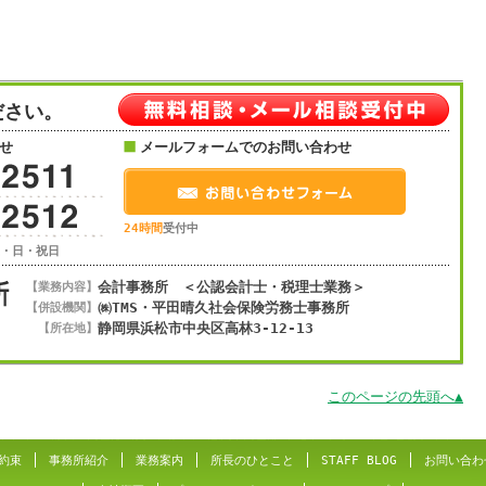
ださい。
せ
メールフォームでのお問い合わせ
24時間
受付中
土・日・祝日
会計事務所 ＜公認会計士・税理士業務＞
【業務内容】
㈱TMS・平田晴久社会保険労務士事務所
【併設機関】
静岡県浜松市
中央区
高林3-12-13
【所在地】
このページの先頭へ▲
約束
事務所紹介
業務案内
所長のひとこと
STAFF BLOG
お問い合わ