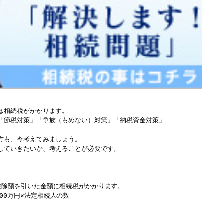
Windows標準の
Microsoft Edge
など
らアクセスして頂くようお願い申し上げ
詳細案内ページはコチラ
田中会計グループ
(浜松市
中央区
高林3-12-13)
は相続税がかかります。
「節税対策」「争族（もめない）対策」「納税資金対策」
電話:０５３－４７５－２５１１㈹
方も、今考えてみましょう。
していきたいか、考えることが必要です。
このままInternet Explorerから閲覧する場合はコチラ
控除額を引いた金額に相続税がかかります。
00万円×法定相続人の数