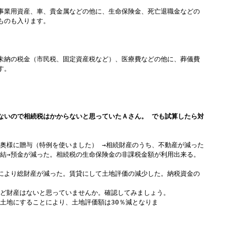
事業用資産、車、貴金属などの他に、生命保険金、死亡退職金などの
ものも入ります。
未納の税金（市民税、固定資産税など）、医療費などの他に、葬儀費
す。
ないので相続税はかからないと思っていたＡさん。 でも試算したら対
奥様に贈与（特例を使いました） →相続財産のうち、不動産が減った
結→預金が減った。相続税の生命保険金の非課税金額が利用出来る。
により総財産が減った。賃貸にして土地評価の減少した。納税資金の
ど財産はないと思っていませんか。確認してみましょう。
土地にすることにより、土地評価額は30％減となりま
。