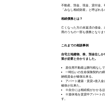
不動産、預金、現金、貸付金、
「みなし相続財産」と呼ばれる
相続債務とは？
亡くなった方の未返済の借金、
用のうちの一部も債務となりま
これまでの相談事例
自宅土地建物、株、預金位しか
策が必要と分かりました。
居住用不動産は贈与税なしで
一時払いの生命保険契約の締
納税資金が確保出来る。
アパート建築・賃貸→借入金
確保が出来た。
※自分には相続税がかかるほ
※遊休地を賃貸中アパートの
す