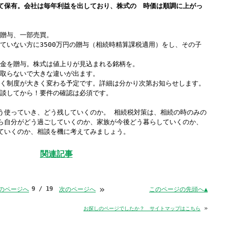
て保有。会社は毎年利益を出しており、株式の 時価は順調に上がっ
贈与、一部売買。
ていない方に3500万円の贈与（相続時精算課税適用）をし、その子
金を贈与。株式は値上りが見込まれる銘柄を。
取らないで大きな違いが出ます。
く制度が大きく変わる予定です。詳細は分かり次第お知らせします。
談してから！要件の確認は必須です。
う使っていき、どう残していくのか。 相続税対策は、相続の時のみの
ら自分がどう過ごしていくのか、家族が今後どう暮らしていくのか、
ていくのか、相談を機に考えてみましょう。
関連記事
»
9 / 19
このページの先頭へ▲
のページへ
次のページへ
»
お探しのページでしたか？ サイトマップはこちら