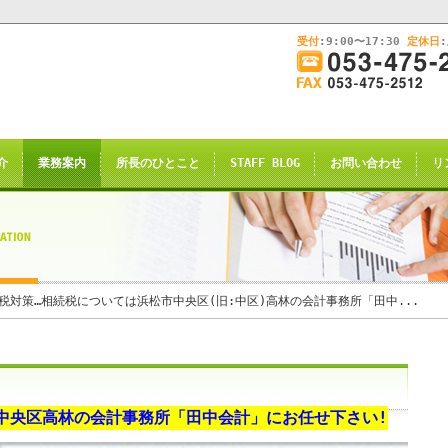
受付
:9:00〜17:30
定休日
このままInternet Explorerから閲覧する場合はコチラ
画
面
幅
nternet Explorerからご閲覧
を
広
ternet Explorer互換の他のブラウザ(Triden
げ
介
業務案内
所長のひとこと
STAFF BLOG
お問い合わせ
リ
て
のお知らせの表示される場合がございますが
ご
了承願います。
覧
下
さ
い
申し訳ございませんが、2021年4月28日
税対策…相続税については浜松市中央区(旧:中区)高林の会計事務所「田中...
rnet Explorerからの閲覧のサポー
恐れ入りますが、
サイト推奨ブラウザ
の
Google Chrome
、
中央区
高林
の
会計事務所
「
田中会計
」にお任せ下さい!